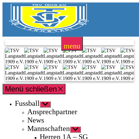
Zum
Inhalt
springen
TSV
Langstadt
menu
1909
e.V.
Menü schließen
Fussball
Untermenü
anzeigen
Ansprechpartner
News
Mannschaften
Untermenü
anzeigen
Herren 1A – SG