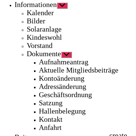
Informationen
Untermenü
anzeigen
Kalender
Bilder
Solaranlage
Kindeswohl
Vorstand
Dokumente
Untermenü
anzeigen
Aufnahmeantrag
Aktuelle Mitgliedsbeiträge
Kontoänderung
Adressänderung
Geschäftsordnung
Satzung
Hallenbelegung
Kontakt
Anfahrt
create