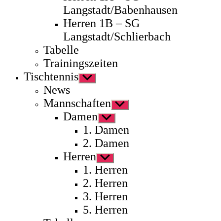
Langstadt/Babenhausen
Herren 1B – SG
Langstadt/Schlierbach
Tabelle
Trainingszeiten
Tischtennis
Untermenü
anzeigen
News
Mannschaften
Untermenü
anzeigen
Damen
Untermenü
anzeigen
1. Damen
2. Damen
Herren
Untermenü
anzeigen
1. Herren
2. Herren
3. Herren
5. Herren