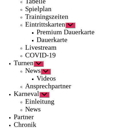
Tabelle
Spielplan
Trainingszeiten
Eintrittskarten
Untermenü
anzeigen
Premium Dauerkarte
Dauerkarte
Livestream
COVID-19
Turnen
Untermenü
anzeigen
News
Untermenü
anzeigen
Videos
Ansprechpartner
Karneval
Untermenü
anzeigen
Einleitung
News
Partner
Chronik