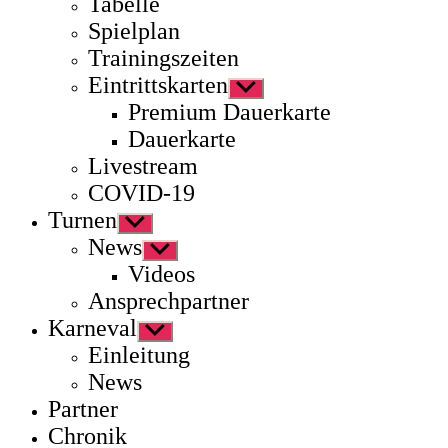
Tabelle
Spielplan
Trainingszeiten
Eintrittskarten
Untermenü
anzeigen
Premium Dauerkarte
Dauerkarte
Livestream
COVID-19
Turnen
Untermenü
anzeigen
News
Untermenü
anzeigen
Videos
Ansprechpartner
Karneval
Untermenü
anzeigen
Einleitung
News
Partner
Chronik