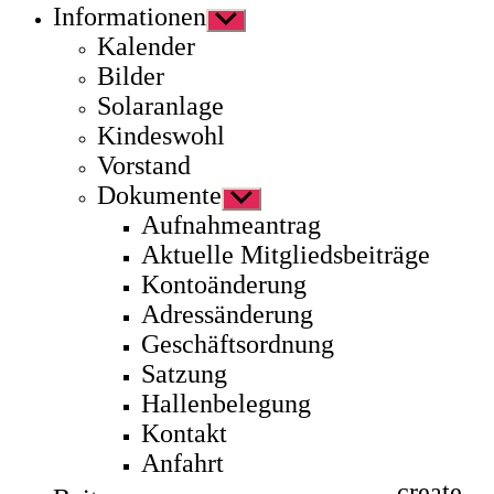
Informationen
Untermenü
anzeigen
Kalender
Bilder
Solaranlage
Kindeswohl
Vorstand
Dokumente
Untermenü
anzeigen
Aufnahmeantrag
Aktuelle Mitgliedsbeiträge
Kontoänderung
Adressänderung
Geschäftsordnung
Satzung
Hallenbelegung
Kontakt
Anfahrt
create