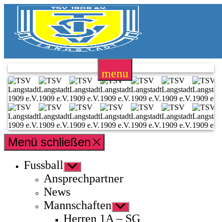
Zum
Inhalt
springen
TSV
Langstadt
menu
1909
e.V.
Menü schließen
Fussball
Untermenü
anzeigen
Ansprechpartner
News
Mannschaften
Untermenü
anzeigen
Herren 1A – SG