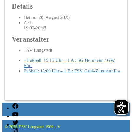
Details
Datum:
20. August 2025
Zeit:
19:00-20:45
Veranstalter
TSV Langstadt
«
Fußball: 15:15 Uhr – 1 A : SG Bornheim / GW
Ffm.
Fußball: 13:00 Uhr – 1 B : FSV Groß-Zimmern II
»
Facebook
YouTube
Twitter
© 2026
TSV Langstadt 1909 e.V.
Instagram