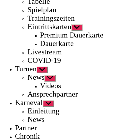
Tabelle
Spielplan
Trainingszeiten
Eintrittskarten
Untermenü
anzeigen
Premium Dauerkarte
Dauerkarte
Livestream
COVID-19
Turnen
Untermenü
anzeigen
News
Untermenü
anzeigen
Videos
Ansprechpartner
Karneval
Untermenü
anzeigen
Einleitung
News
Partner
Chronik