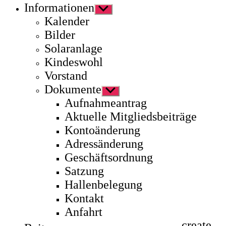
Informationen
Untermenü
anzeigen
Kalender
Bilder
Solaranlage
Kindeswohl
Vorstand
Dokumente
Untermenü
anzeigen
Aufnahmeantrag
Aktuelle Mitgliedsbeiträge
Kontoänderung
Adressänderung
Geschäftsordnung
Satzung
Hallenbelegung
Kontakt
Anfahrt
create