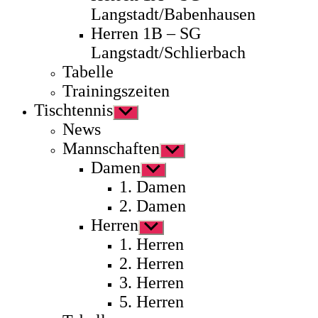
Langstadt/Babenhausen
Herren 1B – SG
Langstadt/Schlierbach
Tabelle
Trainingszeiten
Tischtennis
Untermenü
anzeigen
News
Mannschaften
Untermenü
anzeigen
Damen
Untermenü
anzeigen
1. Damen
2. Damen
Herren
Untermenü
anzeigen
1. Herren
2. Herren
3. Herren
5. Herren