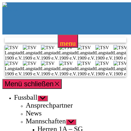
Zum
TSV
Inhalt
Langstadt
springen
1909
e.V.
menu
Menü schließen
Fussball
Untermenü
anzeigen
Ansprechpartner
News
Mannschaften
Untermenü
anzeigen
Herren 1A – SG