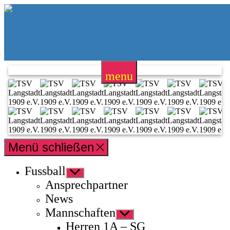
Zum
TSV
Inhalt
Langstadt
springen
1909
e.V.
menu
Menü schließen
Fussball
Untermenü
anzeigen
Ansprechpartner
News
Mannschaften
Untermenü
anzeigen
Herren 1A – SG