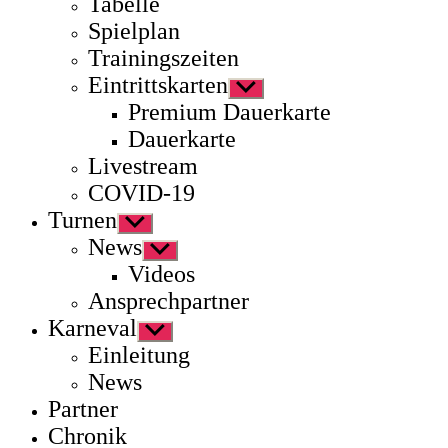
Tabelle
Spielplan
Trainingszeiten
Eintrittskarten
Untermenü
anzeigen
Premium Dauerkarte
Dauerkarte
Livestream
COVID-19
Turnen
Untermenü
anzeigen
News
Untermenü
anzeigen
Videos
Ansprechpartner
Karneval
Untermenü
anzeigen
Einleitung
News
Partner
Chronik