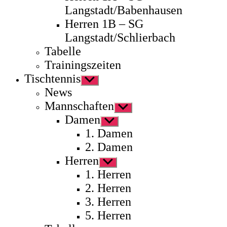
Langstadt/Babenhausen
Herren 1B – SG
Langstadt/Schlierbach
Tabelle
Trainingszeiten
Tischtennis
Untermenü
anzeigen
News
Mannschaften
Untermenü
anzeigen
Damen
Untermenü
anzeigen
1. Damen
2. Damen
Herren
Untermenü
anzeigen
1. Herren
2. Herren
3. Herren
5. Herren