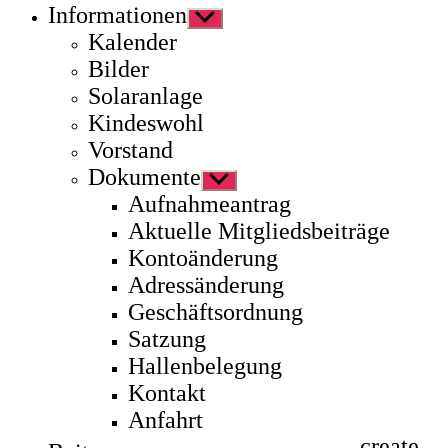
Informationen
Untermenü
anzeigen
Kalender
Bilder
Solaranlage
Kindeswohl
Vorstand
Dokumente
Untermenü
anzeigen
Aufnahmeantrag
Aktuelle Mitgliedsbeiträge
Kontoänderung
Adressänderung
Geschäftsordnung
Satzung
Hallenbelegung
Kontakt
Anfahrt
create