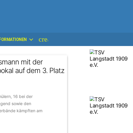
create
FORMATIONEN
smann mit der
kal auf dem 3. Platz
lern, 16 bei der
Jugend sowie den
verbände kämpften am