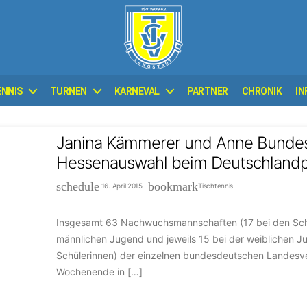
TSV
ENNIS
TURNEN
KARNEVAL
PARTNER
CHRONIK
IN
Langstadt
1909
e.V.
Janina Kämmerer und Anne Bunde
Hessenauswahl beim Deutschlandpo
schedule
bookmark
16. April 2015
Tischtennis
Insgesamt 63 Nachwuchsmannschaften (17 bei den Schü
männlichen Jugend und jeweils 15 bei der weiblichen 
Schülerinnen) der einzelnen bundesdeutschen Landes
Wochenende in […]