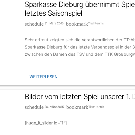
Sparkasse Dieburg übernimmt Spiel
letztes Saisonspiel
schedule
bookmark
31. März 2015
Tischtennis
Sehr erfreut zeigten sich die Verantwortlichen der TT-Ab
Sparkasse Dieburg für das letzte Verbandsspiel in der 
zwischen den Damen des TSV und dem TTK Großburgw
WEITERLESEN
Bilder vom letzten Spiel unserer 1
schedule
bookmark
30. März 2015
Tischtennis
[huge_it_slider id=“1″]