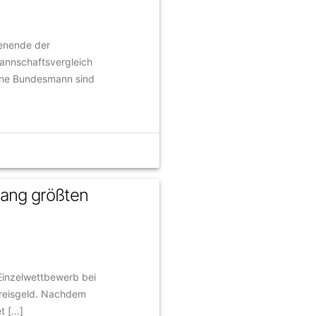
henende der
Mannschaftsvergleich
nne Bundesmann sind
lang größten
 Einzelwettbewerb bei
Preisgeld. Nachdem
t […]