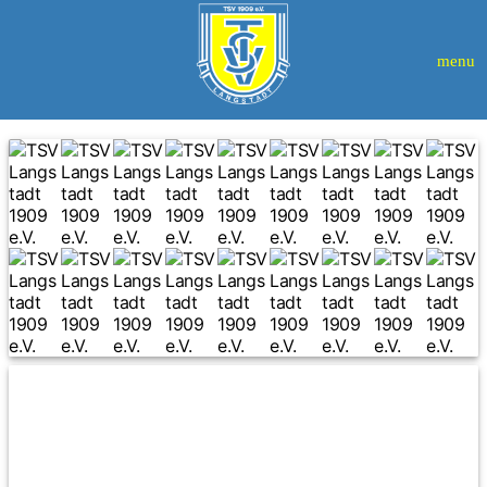
menu
TSV
Langstadt
1909
e.V.