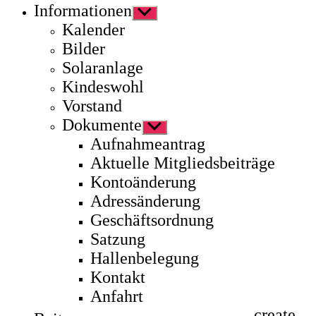
Informationen
Untermenü
anzeigen
Kalender
Bilder
Solaranlage
Kindeswohl
Vorstand
Dokumente
Untermenü
anzeigen
Aufnahmeantrag
Aktuelle Mitgliedsbeiträge
Kontoänderung
Adressänderung
Geschäftsordnung
Satzung
Hallenbelegung
Kontakt
Anfahrt
create