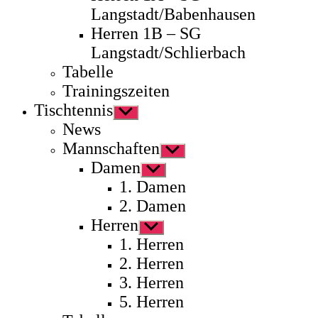
Langstadt/Babenhausen
Herren 1B – SG
Langstadt/Schlierbach
Tabelle
Trainingszeiten
Tischtennis
Untermenü
anzeigen
News
Mannschaften
Untermenü
anzeigen
Damen
Untermenü
anzeigen
1. Damen
2. Damen
Herren
Untermenü
anzeigen
1. Herren
2. Herren
3. Herren
5. Herren