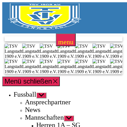
Zum
Inhalt
springen
TSV
Langstadt
menu
1909
e.V.
Menü schließen
Fussball
Untermenü
anzeigen
Ansprechpartner
News
Mannschaften
Untermenü
anzeigen
Herren 1A – SG