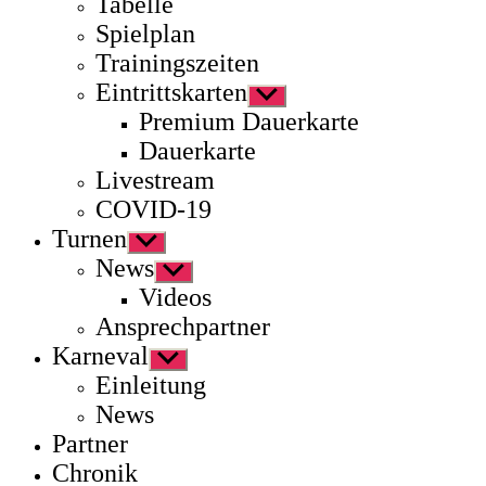
Tabelle
Spielplan
Trainingszeiten
Eintrittskarten
Untermenü
anzeigen
Premium Dauerkarte
Dauerkarte
Livestream
COVID-19
Turnen
Untermenü
anzeigen
News
Untermenü
anzeigen
Videos
Ansprechpartner
Karneval
Untermenü
anzeigen
Einleitung
News
Partner
Chronik