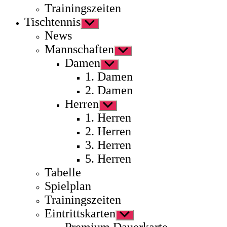
Trainingszeiten
Tischtennis
Untermenü
anzeigen
News
Mannschaften
Untermenü
anzeigen
Damen
Untermenü
anzeigen
1. Damen
2. Damen
Herren
Untermenü
anzeigen
1. Herren
2. Herren
3. Herren
5. Herren
Tabelle
Spielplan
Trainingszeiten
Eintrittskarten
Untermenü
anzeigen