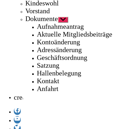
Kindeswohl
Vorstand
Dokumente
Untermenü
anzeigen
Aufnahmeantrag
Aktuelle Mitgliedsbeiträge
Kontoänderung
Adressänderung
Geschäftsordnung
Satzung
Hallenbelegung
Kontakt
Anfahrt
create
Facebook
YouTube
Twitter