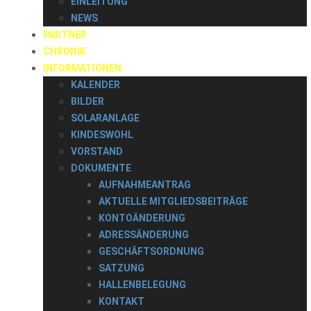
EINLEITUNG
NEWS
PARTNER
CHRONIK
INFORMATIONEN
KALENDER
BILDER
SOLARANLAGE
KINDESWOHL
VORSTAND
DOKUMENTE
AUFNAHMEANTRAG
AKTUELLE MITGLIEDSBEITRÄGE
KONTOÄNDERUNG
ADRESSÄNDERUNG
GESCHÄFTSORDNUNG
SATZUNG
HALLENBELEGUNG
KONTAKT