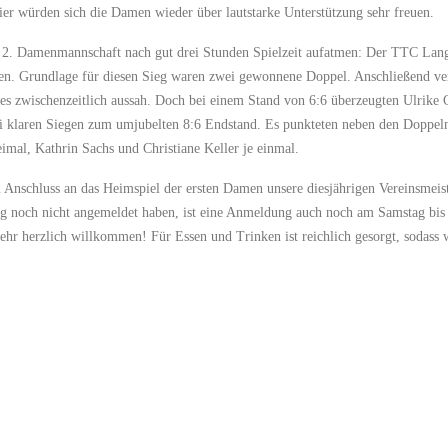
er würden sich die Damen wieder über lautstarke Unterstützung sehr freuen.
e 2. Damenmannschaft nach gut drei Stunden Spielzeit aufatmen: Der TTC Lang
. Grundlage für diesen Sieg waren zwei gewonnene Doppel. Anschließend verli
 es zwischenzeitlich aussah. Doch bei einem Stand von 6:6 überzeugten Ulrike
i klaren Siegen zum umjubelten 8:6 Endstand. Es punkteten neben den Doppel
mal, Kathrin Sachs und Christiane Keller je einmal.
nschluss an das Heimspiel der ersten Damen unsere diesjährigen Vereinsmeister
ng noch nicht angemeldet haben, ist eine Anmeldung auch noch am Samstag bis
ehr herzlich willkommen! Für Essen und Trinken ist reichlich gesorgt, sodass w