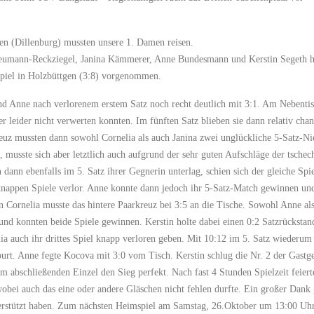
n (Dillenburg) mussten unsere 1. Damen reisen.
umann-Reckziegel, Janina Kämmerer, Anne Bundesmann und Kerstin Segeth hat
spiel in Holzbüttgen (3:8) vorgenommen.
d Anne nach verlorenem erstem Satz noch recht deutlich mit 3:1. Am Nebentis
ber leider nicht verwerten konnten. Im fünften Satz blieben sie dann relativ cha
uz mussten dann sowohl Cornelia als auch Janina zwei unglückliche 5-Satz-Nie
t, musste sich aber letztlich auch aufgrund der sehr guten Aufschläge der tsche
ann ebenfalls im 5. Satz ihrer Gegnerin unterlag, schien sich der gleiche Spi
 knappen Spiele verlor. Anne konnte dann jedoch ihr 5-Satz-Match gewinnen und
 Cornelia musste das hintere Paarkreuz bei 3:5 an die Tische. Sowohl Anne als
und konnten beide Spiele gewinnen. Kerstin holte dabei einen 0:2 Satzrückstand
ia auch ihr drittes Spiel knapp verloren geben. Mit 10:12 im 5. Satz wiederum
rt. Anne fegte Kocova mit 3:0 vom Tisch. Kerstin schlug die Nr. 2 der Gastg
im abschließenden Einzel den Sieg perfekt. Nach fast 4 Stunden Spielzeit feie
wobei auch das eine oder andere Gläschen nicht fehlen durfte. Ein großer Dank g
terstützt haben. Zum nächsten Heimspiel am Samstag, 26.Oktober um 13:00 U