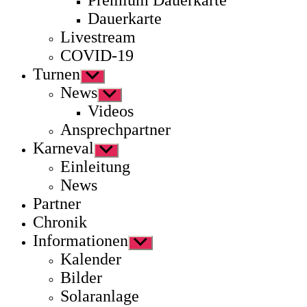
Premium Dauerkarte
Dauerkarte
Livestream
COVID-19
Turnen
Untermenü
anzeigen
News
Untermenü
anzeigen
Videos
Ansprechpartner
Karneval
Untermenü
anzeigen
Einleitung
News
Partner
Chronik
Informationen
Untermenü
anzeigen
Kalender
Bilder
Solaranlage