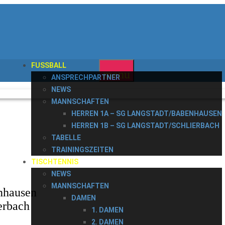
FUSSBALL
menu
ANSPRECHPARTNER
NEWS
MANNSCHAFTEN
HERREN 1A – SG LANGSTADT/BABENHAUSEN
HERREN 1B – SG LANGSTADT/SCHLIERBACH
TABELLE
TRAININGSZEITEN
TISCHTENNIS
NEWS
MANNSCHAFTEN
nhausen
DAMEN
erbach
1. DAMEN
2. DAMEN