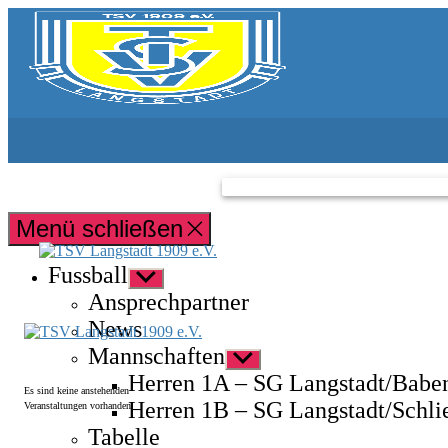
Zum
Inhalt
springen
TSV
Langstadt
1909
e.V.
Menü schließen
Fussball
Untermenü
anzeigen
Ansprechpartner
News
Mannschaften
Untermenü
anzeigen
Herren 1A – SG Langstadt/Babe
Es sind keine anstehenden
Herren 1B – SG Langstadt/Schli
Veranstaltungen vorhanden.
Tabelle