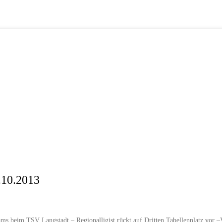
.10.2013
ms beim TSV Langstadt – Regionalligist rückt auf Dritten Tabellenplatz vor 