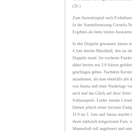
(26.)
Zum Auswärtsspiel nach Frohnhause
In der Stammbesetzung Cornelia Ne
Ergebnis als beim letzten Auswärts
In den Doppeln gewannen Janina un
4.Satz bereits Matchball, den sie a
Doppeln stand. Im vorderen Paarkre
dabei bereits mit 2:0 Sätzen geführ
geschlagen geben. Nachdem Kerstin d
anzudeuten, als man ebenfalls alle
von Janina und einer Niederlage von
auch mal das Glück auf ihrer Seite 
Schlussspiele. Leider musste Cornel
Damen jedoch einen furiosen Endspu
11:9 im 5. Satz und Janina machte 
ihren zahlreich mitgereisten Fans, 
Mannschaft toll angefeuert und un