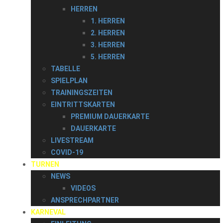
HERREN
1. HERREN
2. HERREN
3. HERREN
5. HERREN
TABELLE
SPIELPLAN
TRAININGSZEITEN
EINTRITTSKARTEN
PREMIUM DAUERKARTE
DAUERKARTE
LIVESTREAM
COVID-19
TURNEN
NEWS
VIDEOS
ANSPRECHPARTNER
KARNEVAL