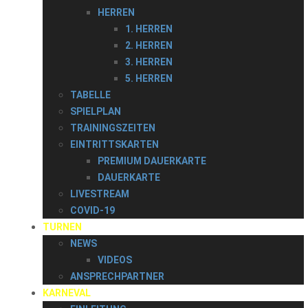
HERREN
1. HERREN
2. HERREN
3. HERREN
5. HERREN
TABELLE
SPIELPLAN
TRAININGSZEITEN
EINTRITTSKARTEN
PREMIUM DAUERKARTE
DAUERKARTE
LIVESTREAM
COVID-19
TURNEN
NEWS
VIDEOS
ANSPRECHPARTNER
KARNEVAL