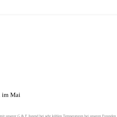
d im Mai
mit unserer G & F Jugend bei sehr kühlen Temperaturen bei unseren Freunden