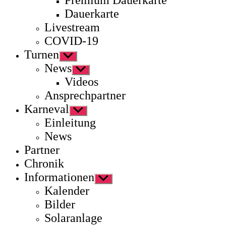
Premium Dauerkarte
Dauerkarte
Livestream
COVID-19
Turnen
Untermenü
anzeigen
News
Untermenü
anzeigen
Videos
Ansprechpartner
Karneval
Untermenü
anzeigen
Einleitung
News
Partner
Chronik
Informationen
Untermenü
anzeigen
Kalender
Bilder
Solaranlage