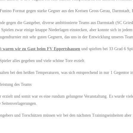
 Funino Format gegen starke Gegner aus den Kreisen Gross Gerau, Darmstadt,
nde gegen die Gastgeber, diverse ambitionierte Teams aus Darmstadt (SC Grie
 Spielen zwar einige knappe Niederlagen einstecken, aber konnte sich in jede
-Jugendturnier mit sehr guten Gegnern, das uns in der Entwicklung unseres Team
) waren wir zu Gast beim FV Eppertshausen
und spielten bei 33 Grad 6 Sp
pieler alles gegeben und viele schöne Tore erzielt.
alten bei den heißen Temperaturen, was sich entsprechend in nur 1 Gegentor i
leistung des Teams
r erzielt und somit war es eine rundum gelungene Veranstaltung. Es wurde viele
e Seitenverlagerungen.
ngebers und Torschützen müssen wir bei den nächsten Trainingseinheiten aber