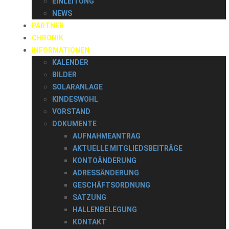
EINLEITUNG
NEWS
PARTNER
CHRONIK
INFORMATIONEN
KALENDER
BILDER
SOLARANLAGE
KINDESWOHL
VORSTAND
DOKUMENTE
AUFNAHMEANTRAG
AKTUELLE MITGLIEDSBEITRÄGE
KONTOÄNDERUNG
ADRESSÄNDERUNG
GESCHÄFTSORDNUNG
SATZUNG
HALLENBELEGUNG
KONTAKT