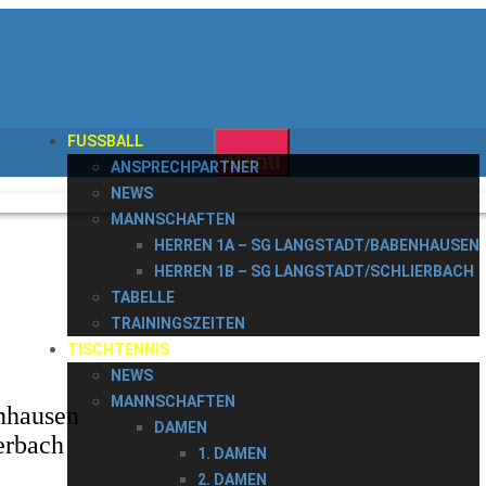
FUSSBALL
menu
ANSPRECHPARTNER
NEWS
MANNSCHAFTEN
HERREN 1A – SG LANGSTADT/BABENHAUSEN
HERREN 1B – SG LANGSTADT/SCHLIERBACH
TABELLE
TRAININGSZEITEN
TISCHTENNIS
NEWS
MANNSCHAFTEN
nhausen
DAMEN
erbach
1. DAMEN
2. DAMEN