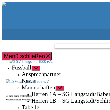
Zum
TSV
Inhalt
Langstadt
springen
1909
e.V.
Menü schließen
Fussball
Untermenü
anzeigen
Ansprechpartner
News
Mannschaften
Untermenü
anzeigen
Herren 1A – SG Langstadt/Babe
Es sind keine anstehenden
Herren 1B – SG Langstadt/Schli
Veranstaltungen vorhanden.
Tabelle