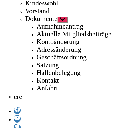
Kindeswohl
Vorstand
Dokumente
Untermenü
anzeigen
Aufnahmeantrag
Aktuelle Mitgliedsbeiträge
Kontoänderung
Adressänderung
Geschäftsordnung
Satzung
Hallenbelegung
Kontakt
Anfahrt
create
Facebook
YouTube
Twitter