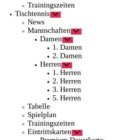
Trainingszeiten
Tischtennis
Untermenü
anzeigen
News
Mannschaften
Untermenü
anzeigen
Damen
Untermenü
anzeigen
1. Damen
2. Damen
Herren
Untermenü
anzeigen
1. Herren
2. Herren
3. Herren
5. Herren
Tabelle
Spielplan
Trainingszeiten
Eintrittskarten
Untermenü
anzeigen