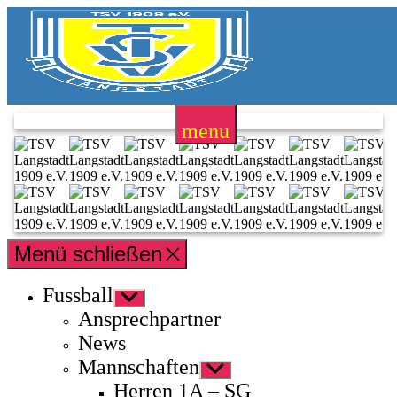
Zum
Inhalt
springen
TSV
Langstadt
menu
1909
e.V.
Menü schließen
Fussball
Untermenü
anzeigen
Ansprechpartner
News
Mannschaften
Untermenü
anzeigen
Herren 1A – SG