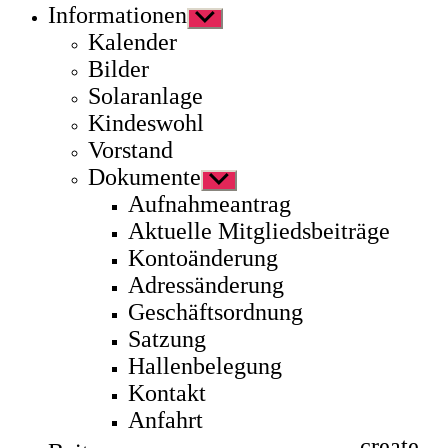
Informationen
Untermenü
anzeigen
Kalender
Bilder
Solaranlage
Kindeswohl
Vorstand
Dokumente
Untermenü
anzeigen
Aufnahmeantrag
Aktuelle Mitgliedsbeiträge
Kontoänderung
Adressänderung
Geschäftsordnung
Satzung
Hallenbelegung
Kontakt
Anfahrt
create