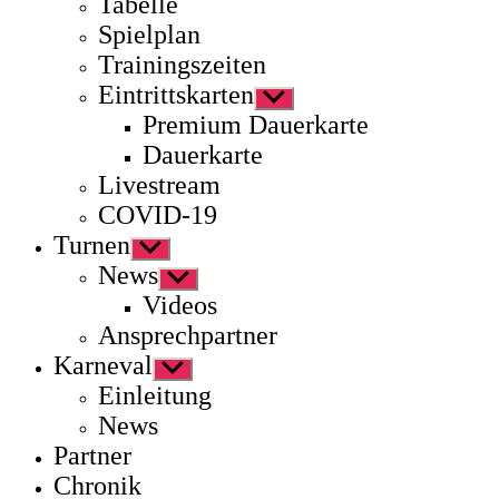
Tabelle
Spielplan
Trainingszeiten
Eintrittskarten
Untermenü
anzeigen
Premium Dauerkarte
Dauerkarte
Livestream
COVID-19
Turnen
Untermenü
anzeigen
News
Untermenü
anzeigen
Videos
Ansprechpartner
Karneval
Untermenü
anzeigen
Einleitung
News
Partner
Chronik