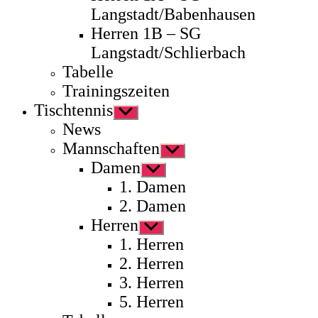
Langstadt/Babenhausen
Herren 1B – SG
Langstadt/Schlierbach
Tabelle
Trainingszeiten
Tischtennis
Untermenü
anzeigen
News
Mannschaften
Untermenü
anzeigen
Damen
Untermenü
anzeigen
1. Damen
2. Damen
Herren
Untermenü
anzeigen
1. Herren
2. Herren
3. Herren
5. Herren